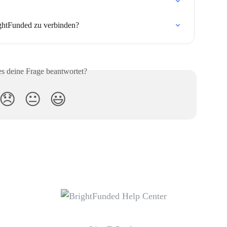
ightFunded zu verbinden?
es deine Frage beantwortet?
😞
😐
😃