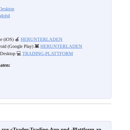
 Desktop
Mobil
e (iOS) 🍎 
HERUNTERLADEN
id (Google Play) 👾 
HERUNTERLADEN
 Desktop 💻 
TRADING-PLATTFORM
aten:
n zur cTrader-Trading-App und -Plattform an.