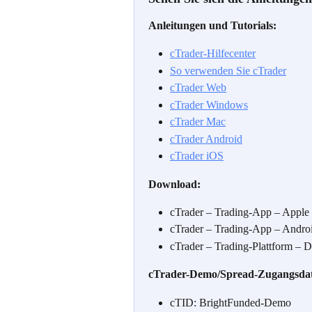
Anleitungen und Tutorials:
cTrader-Hilfecenter
So verwenden Sie cTrader
cTrader Web
cTrader Windows
cTrader Mac
cTrader Android
cTrader iOS
Download:
cTrader – Trading-App – Apple 
cTrader – Trading-App – Androi
cTrader – Trading-Plattform – De
cTrader-Demo/Spread-Zugangsda
cTID: BrightFunded-Demo