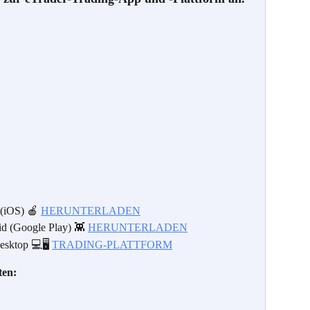
(iOS) 🍎 
HERUNTERLADEN
d (Google Play) 👾 
HERUNTERLADEN
sktop 💻🖥️ 
TRADING-PLATTFORM
ten: