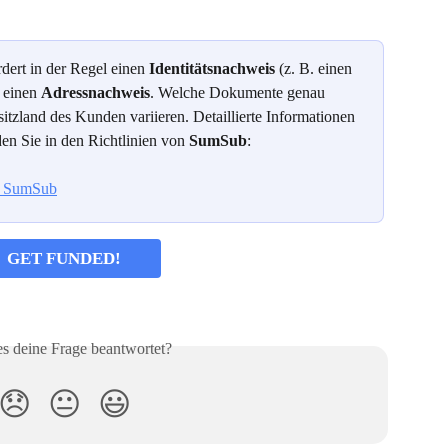
ert in der Regel einen 
Identitätsnachweis
 (z. B. einen 
 einen 
Adressnachweis
. Welche Dokumente genau 
itzland des Kunden variieren. Detaillierte Informationen 
n Sie in den Richtlinien von 
SumSub
:
– SumSub
GET FUNDED!
es deine Frage beantwortet?
😞
😐
😃