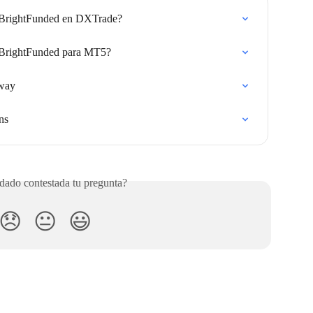
e BrightFunded en DXTrade?
e BrightFunded para MT5?
away
ns
ado contestada tu pregunta?
😞
😐
😃