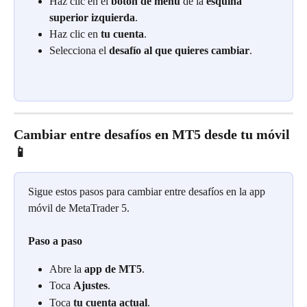
Haz clic en el 
botón de menú
 de la 
esquina 
superior izquierda
.
Haz clic en 
tu cuenta
.
Selecciona el 
desafío al que quieres cambiar
.
Cambiar entre desafíos en MT5 desde tu móvil 
📱
Sigue estos pasos para cambiar entre desafíos en la app 
móvil de MetaTrader 5.
Paso a paso
Abre la 
app de MT5
.
Toca 
Ajustes
.
Toca 
tu cuenta actual
.