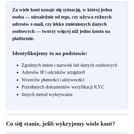
Za wiele kont uznaje się sytuację, w której jedna 
osoba — niezależnie od tego, czy używa różnych 
adresów e-mail, czy lekko zmienionych danych 
osobowych — tworzy więcej niż jedno konto na 
platformie.
Identyfikujemy to na podstawie:
Zgodnych imion i nazwisk lub danych osobowych
Adresów IP i odcisków urządzeń
Wzorców płatności i aktywności
Przesłanych dokumentów weryfikacji KYC
Innych metod wykrywania
Co się stanie, jeśli wykryjemy wiele kont?