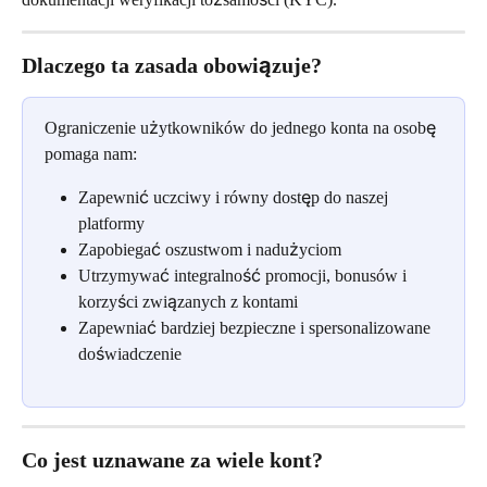
Dlaczego ta zasada obowiązuje?
Ograniczenie użytkowników do jednego konta na osobę 
pomaga nam:
Zapewnić uczciwy i równy dostęp do naszej 
platformy
Zapobiegać oszustwom i nadużyciom
Utrzymywać integralność promocji, bonusów i 
korzyści związanych z kontami
Zapewniać bardziej bezpieczne i spersonalizowane 
doświadczenie
Co jest uznawane za wiele kont?