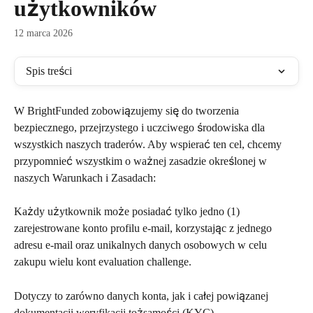
użytkowników
12 marca 2026
Spis treści
W BrightFunded zobowiązujemy się do tworzenia 
bezpiecznego, przejrzystego i uczciwego środowiska dla 
wszystkich naszych traderów. Aby wspierać ten cel, chcemy 
przypomnieć wszystkim o ważnej zasadzie określonej w 
naszych Warunkach i Zasadach:
Każdy użytkownik może posiadać tylko jedno (1) 
zarejestrowane konto profilu e-mail, korzystając z jednego 
adresu e-mail oraz unikalnych danych osobowych w celu 
zakupu wielu kont evaluation challenge.
Dotyczy to zarówno danych konta, jak i całej powiązanej 
dokumentacji weryfikacji tożsamości (KYC).