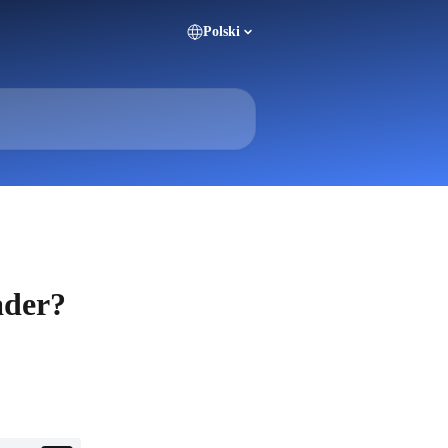
Polski
ader?