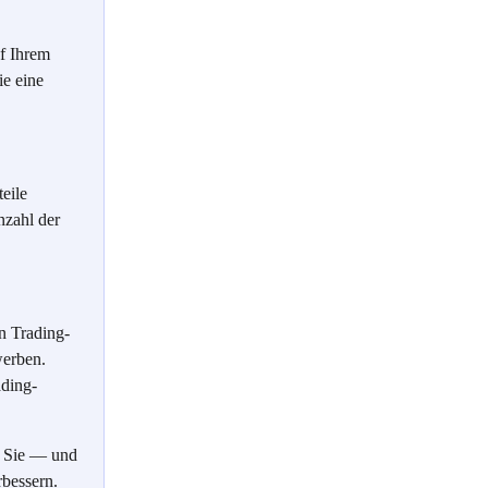
f Ihrem 
e eine 
eile 
nzahl der 
n Trading-
erben. 
ading-
 Sie — und 
rbessern.