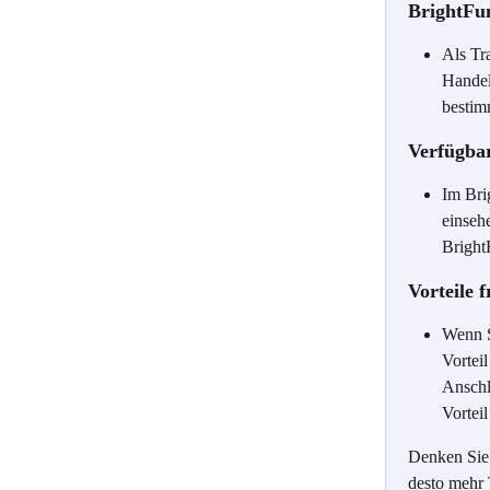
BrightFu
Als Tr
Handel
bestim
Verfügbar
Im Bri
einsehe
Bright
Vorteile f
Wenn S
Vortei
Anschl
Vorteil
Denken Sie
desto mehr 