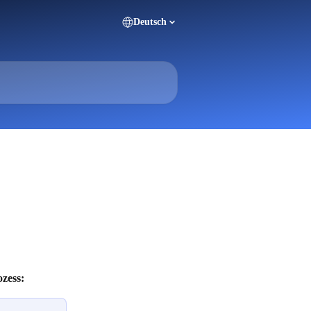
Deutsch
zess: