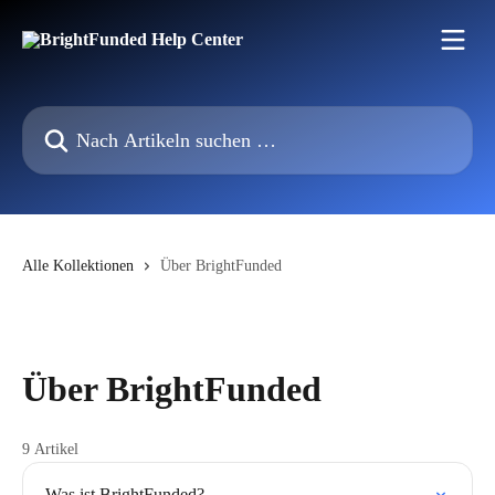
Zum Hauptinhalt springen
Nach Artikeln suchen …
Alle Kollektionen
Über BrightFunded
Über BrightFunded
9 Artikel
Was ist BrightFunded?