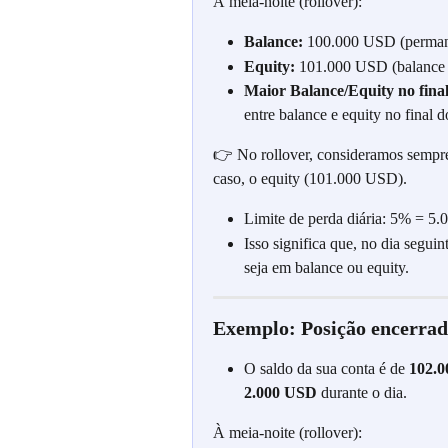
À meia-noite (rollover):
Balance:
 100.000 USD (permanec
Equity:
 101.000 USD (balance 
Maior Balance/Equity no final
entre balance e equity no final d
👉 No rollover, consideramos sempre 
caso, o equity (101.000 USD).
Limite de perda diária: 5% = 5
Isso significa que, no dia segui
seja em balance ou equity.
Exemplo: Posição encerrad
O saldo da sua conta é de 
102.
2.000 USD
 durante o dia.
À meia-noite (rollover):