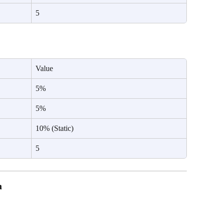
5
Value
5%
5%
10% (Static)
5
n