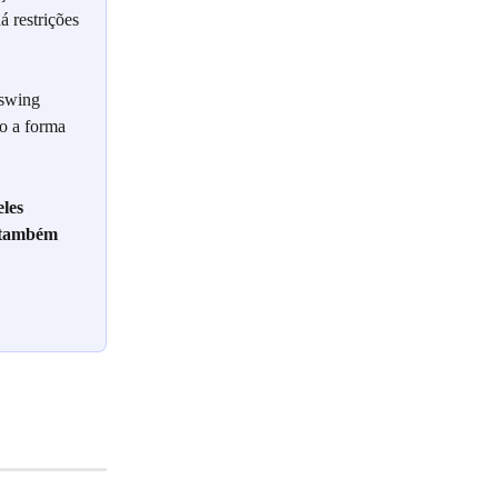
 restrições 
 swing 
ão a forma 
les 
o também 