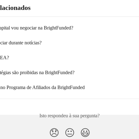
elacionados
pital vou negociar na BrightFunded?
iar durante notícias?
r EA?
atégias são proibidas na BrightFunded?
no Programa de Afiliados da BrightFunded
Isto respondeu à sua pergunta?
😞
😐
😃