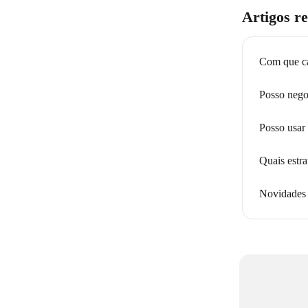
Artigos r
Com que ca
Posso negoc
Posso usa
Quais estr
Novidades 