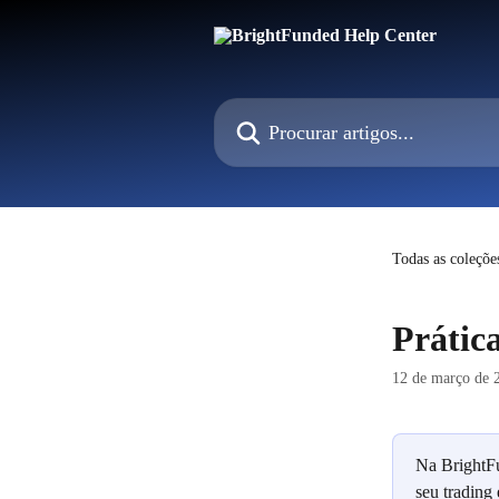
Ir para conteúdo principal
Procurar artigos...
Todas as coleçõe
Prátic
12 de março de 
Na BrightFu
seu trading 