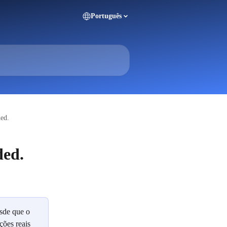
Português
ded.
ded.
sde que o 
ções reais 