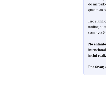
do mercado 
quanto ao se
Isso signifi
trading ou t
como você e
No entanto,
intencionai
inclui real
Por favor,