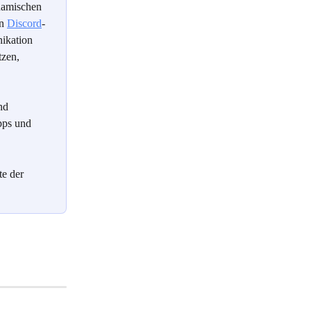
namischen 
n 
Discord
- 
ikation 
zen, 
nd 
pps und 
e der 